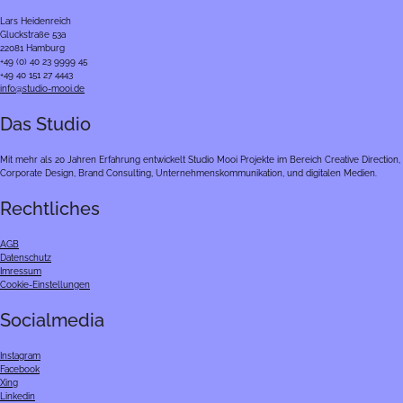
Lars Heidenreich
Gluckstraße 53a
22081 Hamburg
+49 (0) 40 23 9999 45
+49 40 151 27 4443
info@studio-mooi.de
Das Studio
Mit mehr als 20 Jahren Erfahrung entwickelt Studio Mooi Projekte im Bereich Creative Direction,
Corporate Design, Brand Consulting, Unternehmenskommunikation, und digitalen Medien.
Rechtliches
AGB
Datenschutz
Imressum
Cookie-Einstellungen
Socialmedia
Instagram
Facebook
Xing
Linkedin