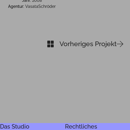
Jahr:
2008
Agentur:
VasataSchröder
Vorheriges Projekt
Das Studio
Rechtliches